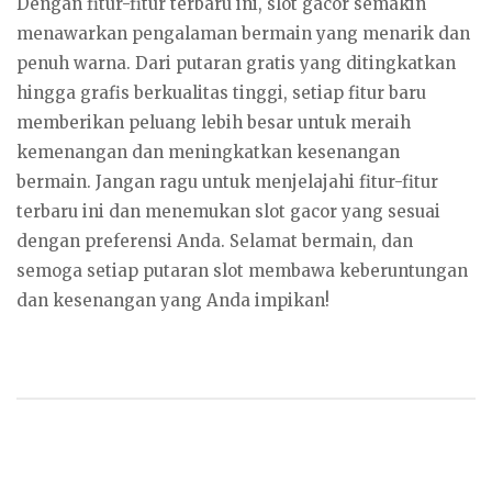
Dengan fitur-fitur terbaru ini, slot gacor semakin
menawarkan pengalaman bermain yang menarik dan
penuh warna. Dari putaran gratis yang ditingkatkan
hingga grafis berkualitas tinggi, setiap fitur baru
memberikan peluang lebih besar untuk meraih
kemenangan dan meningkatkan kesenangan
bermain. Jangan ragu untuk menjelajahi fitur-fitur
terbaru ini dan menemukan slot gacor yang sesuai
dengan preferensi Anda. Selamat bermain, dan
semoga setiap putaran slot membawa keberuntungan
dan kesenangan yang Anda impikan!