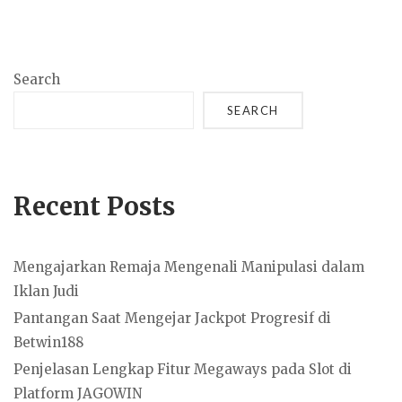
Search
SEARCH
Recent Posts
Mengajarkan Remaja Mengenali Manipulasi dalam
Iklan Judi
Pantangan Saat Mengejar Jackpot Progresif di
Betwin188
Penjelasan Lengkap Fitur Megaways pada Slot di
Platform JAGOWIN