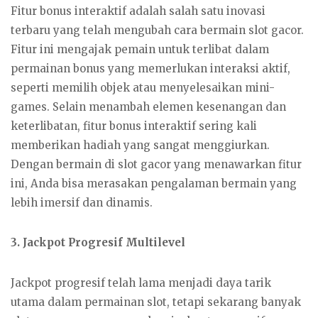
Fitur bonus interaktif adalah salah satu inovasi
terbaru yang telah mengubah cara bermain slot gacor.
Fitur ini mengajak pemain untuk terlibat dalam
permainan bonus yang memerlukan interaksi aktif,
seperti memilih objek atau menyelesaikan mini-
games. Selain menambah elemen kesenangan dan
keterlibatan, fitur bonus interaktif sering kali
memberikan hadiah yang sangat menggiurkan.
Dengan bermain di slot gacor yang menawarkan fitur
ini, Anda bisa merasakan pengalaman bermain yang
lebih imersif dan dinamis.
3. Jackpot Progresif Multilevel
Jackpot progresif telah lama menjadi daya tarik
utama dalam permainan slot, tetapi sekarang banyak