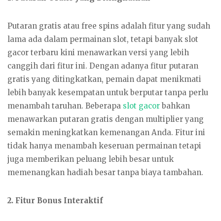
Putaran gratis atau free spins adalah fitur yang sudah
lama ada dalam permainan slot, tetapi banyak slot
gacor terbaru kini menawarkan versi yang lebih
canggih dari fitur ini. Dengan adanya fitur putaran
gratis yang ditingkatkan, pemain dapat menikmati
lebih banyak kesempatan untuk berputar tanpa perlu
menambah taruhan. Beberapa
slot gacor
bahkan
menawarkan putaran gratis dengan multiplier yang
semakin meningkatkan kemenangan Anda. Fitur ini
tidak hanya menambah keseruan permainan tetapi
juga memberikan peluang lebih besar untuk
memenangkan hadiah besar tanpa biaya tambahan.
2. Fitur Bonus Interaktif