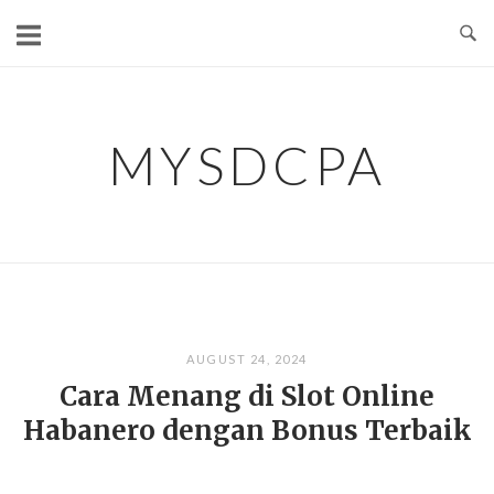
Skip
to
content
MYSDCPA
AUGUST 24, 2024
Cara Menang di Slot Online
Habanero dengan Bonus Terbaik