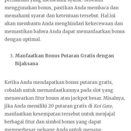
menggunakan bonus, pastikan Anda membaca dan
memahami syarat dan ketentuan tersebut. Hal ini
akan membantu Anda menghindari kekecewaan dan
memastikan bahwa Anda dapat memanfaatkan bonus
dengan optimal.
Manfaatkan Bonus Putaran Gratis dengan
Bijaksana
Ketika Anda mendapatkan bonus putaran gratis,
cobalah untuk memanfaatkannya pada slot yang
menawarkan fitur bonus atau jackpot besar. Misalnya,
jika Anda memiliki 20 putaran gratis di
Koi Gate
,
manfaatkan kesempatan tersebut untuk menjajal
berbagai fitur dan simbol bonus yang dapat
memperbesar peluang Anda untuk menang.