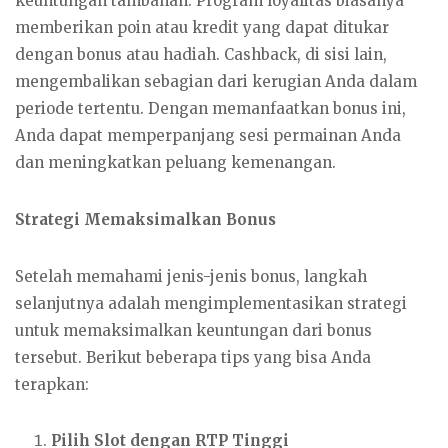
keuntungan tambahan. Program loyalitas biasanya
memberikan poin atau kredit yang dapat ditukar
dengan bonus atau hadiah. Cashback, di sisi lain,
mengembalikan sebagian dari kerugian Anda dalam
periode tertentu. Dengan memanfaatkan bonus ini,
Anda dapat memperpanjang sesi permainan Anda
dan meningkatkan peluang kemenangan.
Strategi Memaksimalkan Bonus
Setelah memahami jenis-jenis bonus, langkah
selanjutnya adalah mengimplementasikan strategi
untuk memaksimalkan keuntungan dari bonus
tersebut. Berikut beberapa tips yang bisa Anda
terapkan:
Pilih Slot dengan RTP Tinggi