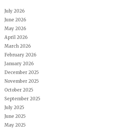
July 2026
June 2026
May 2026
April 2026
March 2026
February 2026
January 2026
December 2025
November 2025
October 2025
September 2025
July 2025
June 2025
May 2025