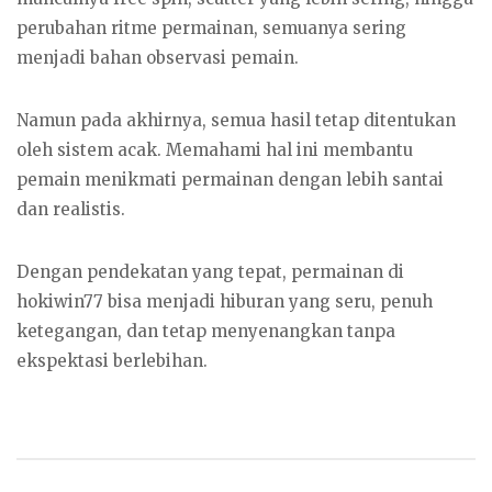
perubahan ritme permainan, semuanya sering
menjadi bahan observasi pemain.
Namun pada akhirnya, semua hasil tetap ditentukan
oleh sistem acak. Memahami hal ini membantu
pemain menikmati permainan dengan lebih santai
dan realistis.
Dengan pendekatan yang tepat, permainan di
hokiwin77 bisa menjadi hiburan yang seru, penuh
ketegangan, dan tetap menyenangkan tanpa
ekspektasi berlebihan.