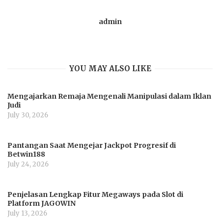
admin
YOU MAY ALSO LIKE
Mengajarkan Remaja Mengenali Manipulasi dalam Iklan
Judi
July 30, 2026
Pantangan Saat Mengejar Jackpot Progresif di
Betwin188
July 24, 2026
Penjelasan Lengkap Fitur Megaways pada Slot di
Platform JAGOWIN
July 13, 2026