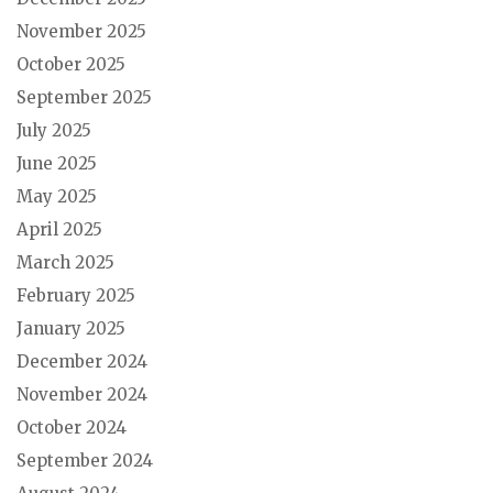
November 2025
October 2025
September 2025
July 2025
June 2025
May 2025
April 2025
March 2025
February 2025
January 2025
December 2024
November 2024
October 2024
September 2024