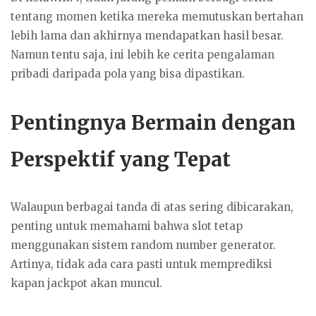
tentang momen ketika mereka memutuskan bertahan
lebih lama dan akhirnya mendapatkan hasil besar.
Namun tentu saja, ini lebih ke cerita pengalaman
pribadi daripada pola yang bisa dipastikan.
Pentingnya Bermain dengan
Perspektif yang Tepat
Walaupun berbagai tanda di atas sering dibicarakan,
penting untuk memahami bahwa slot tetap
menggunakan sistem random number generator.
Artinya, tidak ada cara pasti untuk memprediksi
kapan jackpot akan muncul.