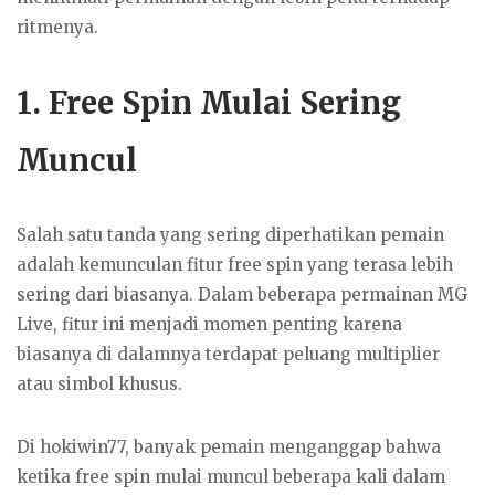
ritmenya.
1. Free Spin Mulai Sering
Muncul
Salah satu tanda yang sering diperhatikan pemain
adalah kemunculan fitur free spin yang terasa lebih
sering dari biasanya. Dalam beberapa permainan MG
Live, fitur ini menjadi momen penting karena
biasanya di dalamnya terdapat peluang multiplier
atau simbol khusus.
Di hokiwin77, banyak pemain menganggap bahwa
ketika free spin mulai muncul beberapa kali dalam