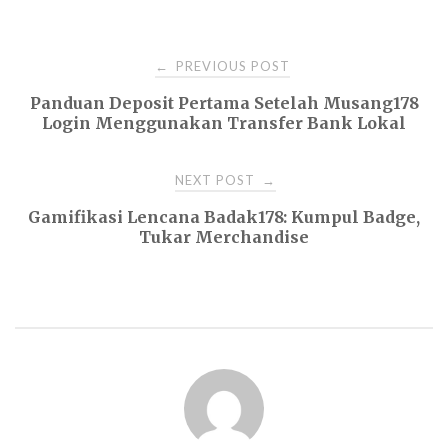
Post
PREVIOUS POST
←
Panduan Deposit Pertama Setelah Musang178
navigation
Login Menggunakan Transfer Bank Lokal
NEXT POST
→
Gamifikasi Lencana Badak178: Kumpul Badge,
Tukar Merchandise