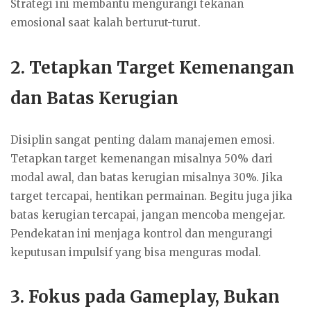
Strategi ini membantu mengurangi tekanan
emosional saat kalah berturut-turut.
2. Tetapkan Target Kemenangan
dan Batas Kerugian
Disiplin sangat penting dalam manajemen emosi.
Tetapkan target kemenangan misalnya 50% dari
modal awal, dan batas kerugian misalnya 30%. Jika
target tercapai, hentikan permainan. Begitu juga jika
batas kerugian tercapai, jangan mencoba mengejar.
Pendekatan ini menjaga kontrol dan mengurangi
keputusan impulsif yang bisa menguras modal.
3. Fokus pada Gameplay, Bukan