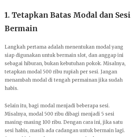
1. Tetapkan Batas Modal dan Sesi
Bermain
Langkah pertama adalah menentukan modal yang
siap digunakan untuk bermain slot, dan anggap ini
sebagai hiburan, bukan kebutuhan pokok. Misalnya,
tetapkan modal 500 ribu rupiah per sesi. Jangan
menambah modal di tengah permainan jika sudah
habis.
Selain itu, bagi modal menjadi beberapa sesi.
Misalnya, modal 500 ribu dibagi menjadi 5 sesi
masing-masing 100 ribu. Dengan cara ini, jika satu
sesi habis, masih ada cadangan untuk bermain lagi.