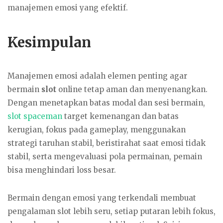
manajemen emosi yang efektif.
Kesimpulan
Manajemen emosi adalah elemen penting agar
bermain
slot
online tetap aman dan menyenangkan.
Dengan menetapkan batas modal dan sesi bermain,
slot spaceman
target kemenangan dan batas
kerugian, fokus pada gameplay, menggunakan
strategi taruhan stabil, beristirahat saat emosi tidak
stabil, serta mengevaluasi pola permainan, pemain
bisa menghindari loss besar.
Bermain dengan emosi yang terkendali membuat
pengalaman slot lebih seru, setiap putaran lebih fokus,