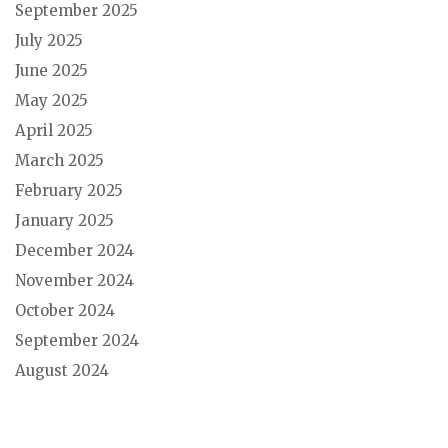
September 2025
July 2025
June 2025
May 2025
April 2025
March 2025
February 2025
January 2025
December 2024
November 2024
October 2024
September 2024
August 2024