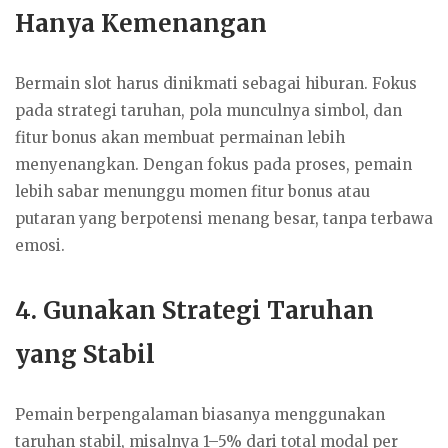
Hanya Kemenangan
Bermain slot harus dinikmati sebagai hiburan. Fokus
pada strategi taruhan, pola munculnya simbol, dan
fitur bonus akan membuat permainan lebih
menyenangkan. Dengan fokus pada proses, pemain
lebih sabar menunggu momen fitur bonus atau
putaran yang berpotensi menang besar, tanpa terbawa
emosi.
4. Gunakan Strategi Taruhan
yang Stabil
Pemain berpengalaman biasanya menggunakan
taruhan stabil, misalnya 1–5% dari total modal per