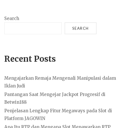
Search
SEARCH
Recent Posts
Mengajarkan Remaja Mengenali Manipulasi dalam
Iklan Judi
Pantangan Saat Mengejar Jackpot Progresif di
Betwin188
Penjelasan Lengkap Fitur Megaways pada Slot di
Platform JAGOWIN
Apa Itu RTP dan Mengapa Slot Menawarkan RTP