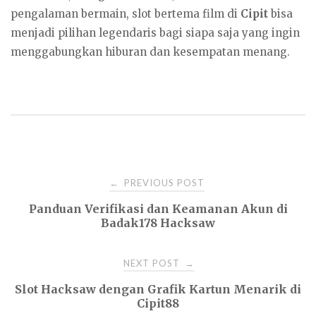
pengalaman bermain, slot bertema film di
Cipit
bisa
menjadi pilihan legendaris bagi siapa saja yang ingin
menggabungkan hiburan dan kesempatan menang.
Post
PREVIOUS POST
←
Panduan Verifikasi dan Keamanan Akun di
navigation
Badak178 Hacksaw
NEXT POST
→
Slot Hacksaw dengan Grafik Kartun Menarik di
Cipit88