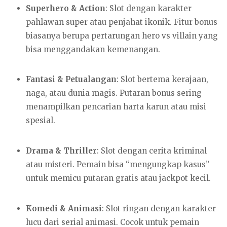
Superhero & Action
: Slot dengan karakter
pahlawan super atau penjahat ikonik. Fitur bonus
biasanya berupa pertarungan hero vs villain yang
bisa menggandakan kemenangan.
Fantasi & Petualangan
: Slot bertema kerajaan,
naga, atau dunia magis. Putaran bonus sering
menampilkan pencarian harta karun atau misi
spesial.
Drama & Thriller
: Slot dengan cerita kriminal
atau misteri. Pemain bisa “mengungkap kasus”
untuk memicu putaran gratis atau jackpot kecil.
Komedi & Animasi
: Slot ringan dengan karakter
lucu dari serial animasi. Cocok untuk pemain