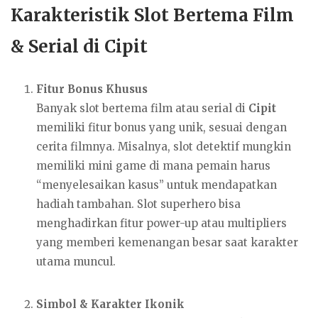
Karakteristik Slot Bertema Film
& Serial di Cipit
Fitur Bonus Khusus
Banyak slot bertema film atau serial di
Cipit
memiliki fitur bonus yang unik, sesuai dengan
cerita filmnya. Misalnya, slot detektif mungkin
memiliki mini game di mana pemain harus
“menyelesaikan kasus” untuk mendapatkan
hadiah tambahan. Slot superhero bisa
menghadirkan fitur power-up atau multipliers
yang memberi kemenangan besar saat karakter
utama muncul.
Simbol & Karakter Ikonik