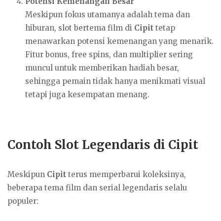
Potensi Kemenangan Besar
Meskipun fokus utamanya adalah tema dan
hiburan, slot bertema film di
Cipit
tetap
menawarkan potensi kemenangan yang menarik.
Fitur bonus, free spins, dan multiplier sering
muncul untuk memberikan hadiah besar,
sehingga pemain tidak hanya menikmati visual
tetapi juga kesempatan menang.
Contoh Slot Legendaris di Cipit
Meskipun
Cipit
terus memperbarui koleksinya,
beberapa tema film dan serial legendaris selalu
populer: