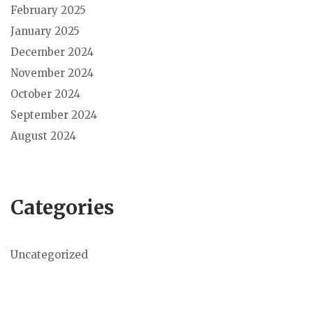
February 2025
January 2025
December 2024
November 2024
October 2024
September 2024
August 2024
Categories
Uncategorized