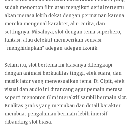
sudah menonton film atau mengikuti serial tertentu
akan merasa lebih dekat dengan permainan karena
mereka mengenal karakter, alur cerita, dan
settingnya. Misalnya, slot dengan tema superhero,
fantasi, atau detektif memberikan sensasi
“menghidupkan” adegan-adegan ikonik.
Selain itu, slot bertema ini biasanya dilengkapi
dengan animasi berkualitas tinggi, efek suara, dan
musik latar yang menyesuaikan tema. Di
Cipit
, efek
visual dan audio ini dirancang agar pemain merasa
seperti menonton film interaktif sambil bermain slot.
Kualitas grafis yang memukau dan detail karakter
membuat pengalaman bermain lebih imersif
dibanding slot biasa.