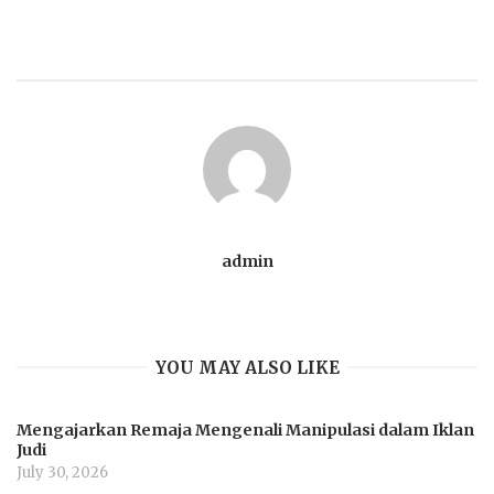
admin
YOU MAY ALSO LIKE
Mengajarkan Remaja Mengenali Manipulasi dalam Iklan
Judi
July 30, 2026