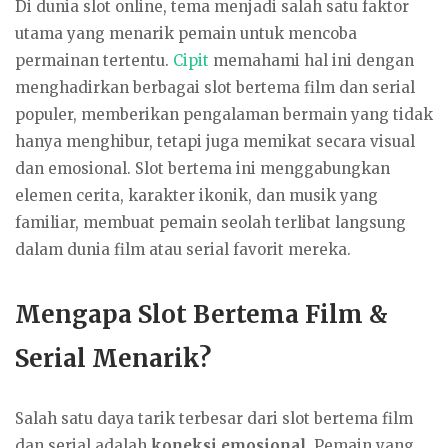
Di dunia slot online, tema menjadi salah satu faktor
utama yang menarik pemain untuk mencoba
permainan tertentu.
Cipit
memahami hal ini dengan
menghadirkan berbagai slot bertema film dan serial
populer, memberikan pengalaman bermain yang tidak
hanya menghibur, tetapi juga memikat secara visual
dan emosional. Slot bertema ini menggabungkan
elemen cerita, karakter ikonik, dan musik yang
familiar, membuat pemain seolah terlibat langsung
dalam dunia film atau serial favorit mereka.
Mengapa Slot Bertema Film &
Serial Menarik?
Salah satu daya tarik terbesar dari slot bertema film
dan serial adalah
koneksi emosional
. Pemain yang