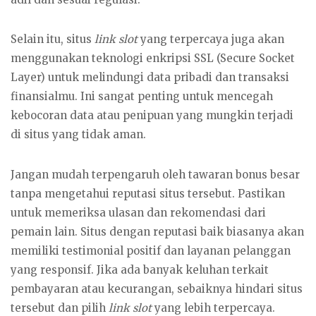
Selain itu, situs
link slot
yang terpercaya juga akan
menggunakan teknologi enkripsi SSL (Secure Socket
Layer) untuk melindungi data pribadi dan transaksi
finansialmu. Ini sangat penting untuk mencegah
kebocoran data atau penipuan yang mungkin terjadi
di situs yang tidak aman.
Jangan mudah terpengaruh oleh tawaran bonus besar
tanpa mengetahui reputasi situs tersebut. Pastikan
untuk memeriksa ulasan dan rekomendasi dari
pemain lain. Situs dengan reputasi baik biasanya akan
memiliki testimonial positif dan layanan pelanggan
yang responsif. Jika ada banyak keluhan terkait
pembayaran atau kecurangan, sebaiknya hindari situs
tersebut dan pilih
link slot
yang lebih terpercaya.