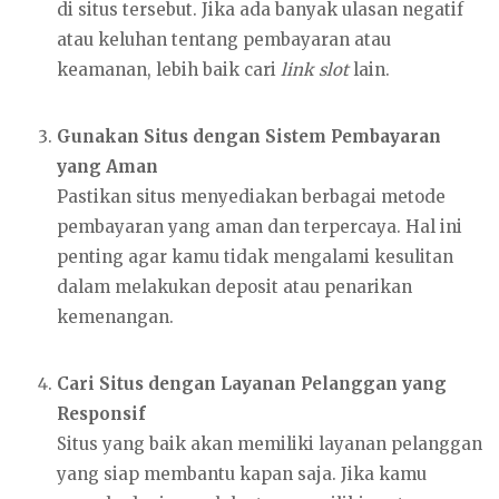
di situs tersebut. Jika ada banyak ulasan negatif
atau keluhan tentang pembayaran atau
keamanan, lebih baik cari
link slot
lain.
Gunakan Situs dengan Sistem Pembayaran
yang Aman
Pastikan situs menyediakan berbagai metode
pembayaran yang aman dan terpercaya. Hal ini
penting agar kamu tidak mengalami kesulitan
dalam melakukan deposit atau penarikan
kemenangan.
Cari Situs dengan Layanan Pelanggan yang
Responsif
Situs yang baik akan memiliki layanan pelanggan
yang siap membantu kapan saja. Jika kamu