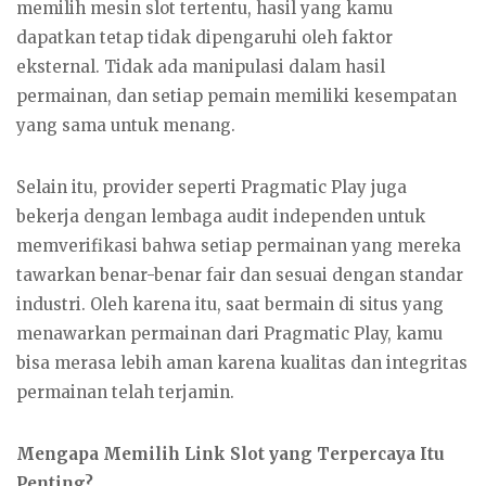
memilih mesin slot tertentu, hasil yang kamu
dapatkan tetap tidak dipengaruhi oleh faktor
eksternal. Tidak ada manipulasi dalam hasil
permainan, dan setiap pemain memiliki kesempatan
yang sama untuk menang.
Selain itu, provider seperti Pragmatic Play juga
bekerja dengan lembaga audit independen untuk
memverifikasi bahwa setiap permainan yang mereka
tawarkan benar-benar fair dan sesuai dengan standar
industri. Oleh karena itu, saat bermain di situs yang
menawarkan permainan dari Pragmatic Play, kamu
bisa merasa lebih aman karena kualitas dan integritas
permainan telah terjamin.
Mengapa Memilih Link Slot yang Terpercaya Itu
Penting?