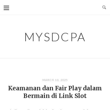
Skip
to
content
MYSDCPA
MARCH 10, 2025
Keamanan dan Fair Play dalam
Bermain di Link Slot