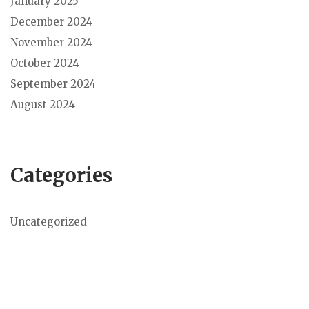
January 2025
December 2024
November 2024
October 2024
September 2024
August 2024
Categories
Uncategorized