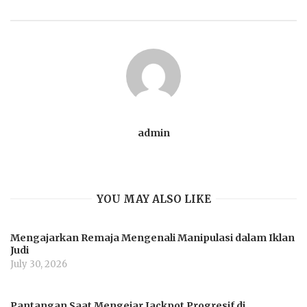
admin
YOU MAY ALSO LIKE
Mengajarkan Remaja Mengenali Manipulasi dalam Iklan
Judi
July 30, 2026
Pantangan Saat Mengejar Jackpot Progresif di