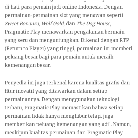
di hati para pemain judi online Indonesia. Dengan
permainan-permainan slot yang menawan seperti
Sweet Bonanza
,
Wolf Gold
, dan
The Dog House
,
Pragmatic Play menawarkan pengalaman bermain
yang seru dan menguntungkan. Dikenal dengan RTP
(Return to Player) yang tinggi, permainan ini memberi
peluang besar bagi para pemain untuk meraih
kemenangan besar.
Penyedia ini juga terkenal karena kualitas grafis dan
fitur inovatif yang ditawarkan dalam setiap
permainannya. Dengan menggunakan teknologi
terbaru, Pragmatic Play memastikan bahwa setiap
permainan tidak hanya menghibur tetapi juga
memberikan peluang kemenangan yang adil. Namun,
meskipun kualitas permainan dari Pragmatic Play