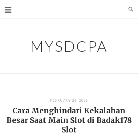
Skip
to
content
MYSDCPA
FEBRUARY 26, 2026
Cara Menghindari Kekalahan
Besar Saat Main Slot di Badak178
Slot