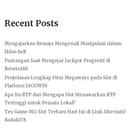
Recent Posts
Mengajarkan Remaja Mengenali Manipulasi dalam
Iklan Judi
Pantangan Saat Mengejar Jackpot Progresif di
Betwin188
Penjelasan Lengkap Fitur Megaways pada Slot di
Platform JAGOWIN
Apa Itu RTP dan Mengapa Slot Menawarkan RTP
Tertinggi untuk Pemain Lokal?
Tes Game MG Slot Terbaru Hari Ini di Link Alternatif
Badak178