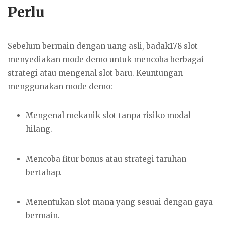
Perlu
Sebelum bermain dengan uang asli, badak178 slot
menyediakan mode demo untuk mencoba berbagai
strategi atau mengenal slot baru. Keuntungan
menggunakan mode demo:
Mengenal mekanik slot tanpa risiko modal
hilang.
Mencoba fitur bonus atau strategi taruhan
bertahap.
Menentukan slot mana yang sesuai dengan gaya
bermain.