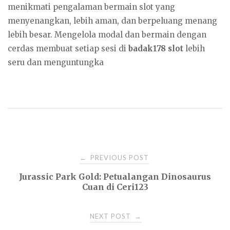
menikmati pengalaman bermain slot yang
menyenangkan, lebih aman, dan berpeluang menang
lebih besar. Mengelola modal dan bermain dengan
cerdas membuat setiap sesi di
badak178 slot
lebih
seru dan menguntungka
Post
PREVIOUS POST
←
Jurassic Park Gold: Petualangan Dinosaurus
navigation
Cuan di Ceri123
NEXT POST
→